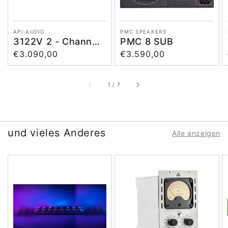
Anbieter:
Anbieter:
API AUDIO
PMC SPEAKERS
3122V 2 - Channel Mic Preamp
PMC 8 SUB
Normaler
€3.090,00
Normaler
€3.590,00
Preis
Preis
von
1
/
7
und vieles Anderes
Alle anzeigen