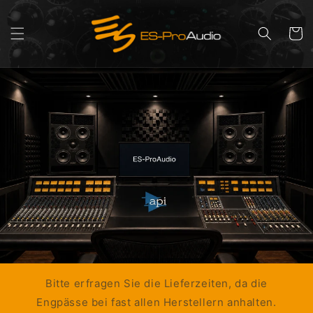
Direkt
zum
Inhalt
Warenko
Bitte erfragen Sie die Lieferzeiten, da die
Engpässe bei fast allen Herstellern anhalten.