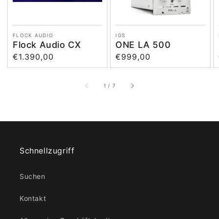
Anbieter:
Anbieter:
FLOCK AUDIO
IGS
Flock Audio CX
ONE LA 500
Normaler
€1.390,00
Normaler
€999,00
Preis
Preis
von
1
/
7
Schnellzugriff
Suchen
Kontakt